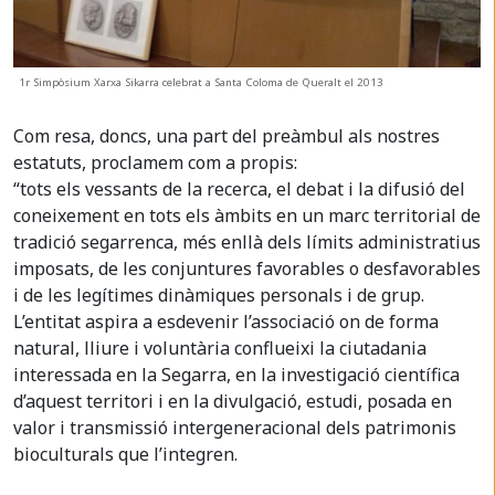
1r Simpòsium Xarxa Sikarra celebrat a Santa Coloma de Queralt el 2013
Com resa, doncs, una part del preàmbul als nostres
estatuts, proclamem com a propis:
“tots els vessants de la recerca, el debat i la difusió del
coneixement en tots els àmbits en un marc territorial de
tradició segarrenca, més enllà dels límits administratius
imposats, de les conjuntures favorables o desfavorables
i de les legítimes dinàmiques personals i de grup.
L’entitat aspira a esdevenir l’associació on de forma
natural, lliure i voluntària conflueixi la ciutadania
interessada en la Segarra, en la investigació científica
d’aquest territori i en la divulgació, estudi, posada en
valor i transmissió intergeneracional dels patrimonis
bioculturals que l’integren.