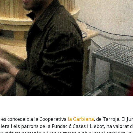
- es concedeix a la Cooperativa
la Garbiana
, de Tarroja. El Ju
llera i els patrons de la Fundació Cases i Llebot, ha valorat d