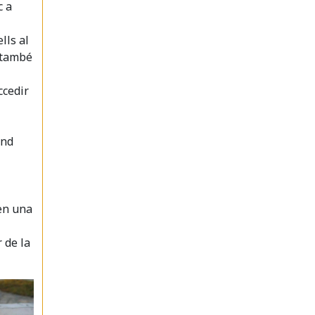
c a
lls al
s també
ccedir
and
 en una
r de la