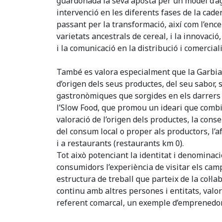
guardonada la seva aposta per un model d’ag
intervenció en les diferents fases de la caden
passant per la transformació, així com l’enc
varietats ancestrals de cereal, i la innovaci
i la comunicació en la distribució i comercial
També es valora especialment que la Garbian
d’origen dels seus productes, del seu sabor, s
gastronòmiques que sorgides en els darrers a
l’Slow Food, que promou un ideari que combin
valoració de l’origen dels productes, la cons
del consum local o proper als productors, l’a
i a restaurants (restaurants km 0).
Tot això potenciant la identitat i denominaci
consumidors l’experiència de visitar els camp
estructura de treball que parteix de la col·l
continu amb altres persones i entitats, valor
referent comarcal, un exemple d’emprenedoria