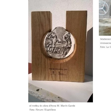
l'elabora
innovacio
Foto: La 
el trofeu és obra d'Anna M. Marín-Garde
Foto: Fòrum l'Espitllera