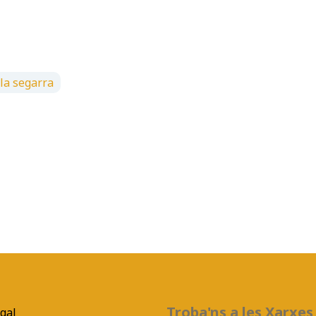
la segarra
Troba'ns a les Xarxes
egal