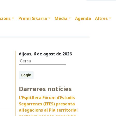
cions
Premi Sikarra
Média
Agenda
Altres
dijous, 6 de agost de 2026
Login
Darreres notícies
L’Espitllera Fòrum d’Estudis
Segarrencs (EFES) presenta
al·legacions al Pla territorial