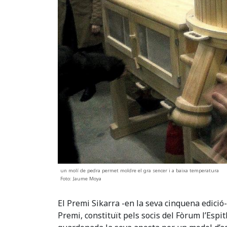
un molí de pedra permet moldre el gra sencer i a baixa temperatura
Foto: Jaume Moya
El Premi Sikarra -en la seva cinquena edició
Premi, constituït pels socis del Fòrum l’Espit