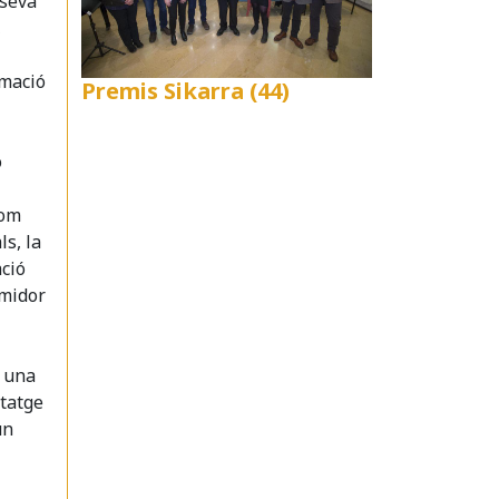
 seva
,
rmació
Premis Sikarra (44)
ó
com
s, la
ació
umidor
b una
ntatge
un