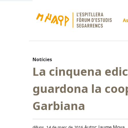
As
Notícies
La cinquena edic
guardona la coop
Garbiana
Autor: Jaume Moya
dilluns, 14 de març de 2016