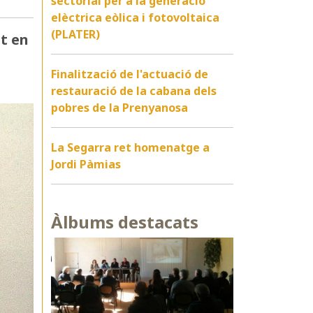
sectorial per a la generació
elèctrica eòlica i fotovoltaica
(PLATER)
at en
Finalització de l'actuació de
restauració de la cabana dels
pobres de la Prenyanosa
La Segarra ret homenatge a
Jordi Pàmias
Àlbums destacats