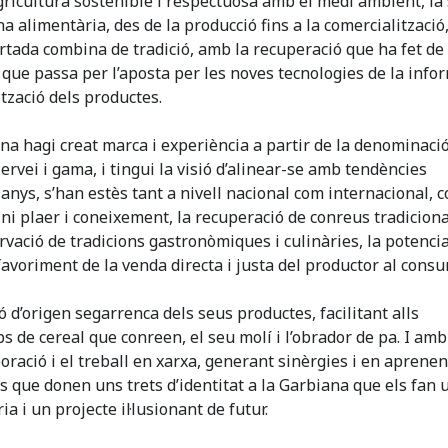
ricultura sostenible i respectuosa amb el medi ambient, la
a alimentària, des de la producció fins a la comercialització
ertada combina de tradició, amb la recuperació que ha fet de
ó, que passa per l’aposta per les noves tecnologies de la info
ització dels productes.
a hagi creat marca i experiència a partir de la denominaci
ervei i gama, i tingui la visió d’alinear-se amb tendències
nys, s’han estès tant a nivell nacional com internacional, 
i plaer i coneixement, la recuperació de conreus tradicional
ervació de tradicions gastronòmiques i culinàries, la potenci
favoriment de la venda directa i justa del productor al cons
ó d’origen segarrenca dels seus productes, facilitant alls
s de cereal que conreen, el seu molí i l’obrador de pa. I am
aboració i el treball en xarxa, generant sinèrgies i en aprene
s que donen uns trets d’identitat a la Garbiana que els fan 
 i un projecte il·lusionant de futur.