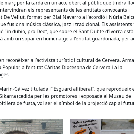
de març per la tarda en un acte obert al públic que tindrà llo
 intervindran els representants de les entitats convocants i
De Vellut, format per Blai Navarro a l'acordió i Núria Balce
que fusiona música clàssica, jazz i tradicional. Els assistent
ió “in dubio, pro Deo”, que sobre el Sant Dubte d’Ivorra està
urà amb un sopar en homenatge a l’entitat guardonada, per a
n reconèixer a l’activista turístic i cultural de Cervera, Arm
a Popular, a l’entitat Càritas Diocesana de Cervera i a la
nges.
 Marín-Gálvez titulada l’”Esguard alliberat”, que reprodueix
 Sikarra (cedida per les promotores i exposada al Museu de
itllera de fusta, vol ser el símbol de la projecció cap al futu