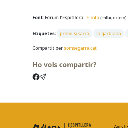
Font
: Fòrum l'Espitllera
+ info
(enllaç extern)
Etiquetes:
premi sikarra
la garbiana
Compartit per
somsegarra.cat
Ho vols compartir?
Avís l