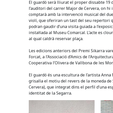
El guardó serà lliurat el proper dissabte 19 
l’auditori del carrer Major de Cervera, on hi
comptarà amb la intervenció musical del duet 
violí, que oferiran un tast del seu repertori 
podran gaudir d’una visita guiada a l’exposic
instal·lada al Museu Comarcal. L’acte es clo
al qual caldrà reservar plaça.
Les edicions anteriors del Premi Sikarra vare
Forcat, a l’Associació d’Amics de l’Arquitectur
Cooperativa l’Olivera de Vallbona de les Mo
El guardó és una escultura de l’artista Anna
grisalla el motiu del revers de la moneda de
Cervera), que integrat dins el perfil d’una esp
identitat de la Segarra.