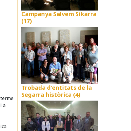
Campanya Salvem Sikarra
(17)
Trobada d'entitats de la
Segarra històrica (4)
a terme
l a
tica