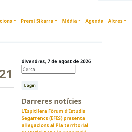
cions
Premi Sikarra
Média
Agenda
Altres
divendres, 7 de agost de 2026
021
Login
Darreres notícies
L’Espitllera Fòrum d’Estudis
Segarrencs (EFES) presenta
al·legacions al Pla territorial