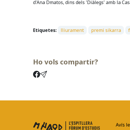
d'Ana Dmatos, dins dels 'Diàlegs' amb la Cas
Etiquetes:
lliurament
premi sikarra
Ho vols compartir?
Avís l