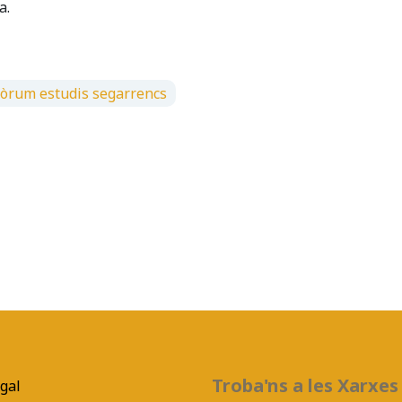
a.
fòrum estudis segarrencs
Troba'ns a les Xarxes
egal