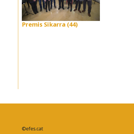
Premis Sikarra (44)
©efes.cat