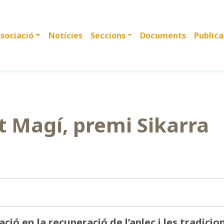
sociació
Notícies
Seccions
Documents
Publica
t Magí, premi Sikarra
iació en la recuperació de l’aplec i les tradicio