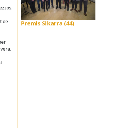
ezzos.
ït de
Premis Sikarra (44)
per
rvera.
nt