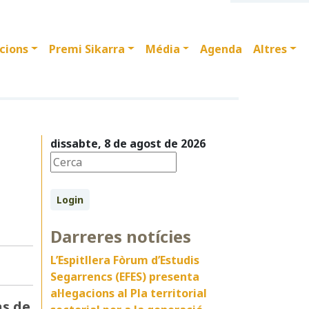
cions
Premi Sikarra
Média
Agenda
Altres
dissabte, 8 de agost de 2026
Login
Darreres notícies
L’Espitllera Fòrum d’Estudis
Segarrencs (EFES) presenta
al·legacions al Pla territorial
ns de