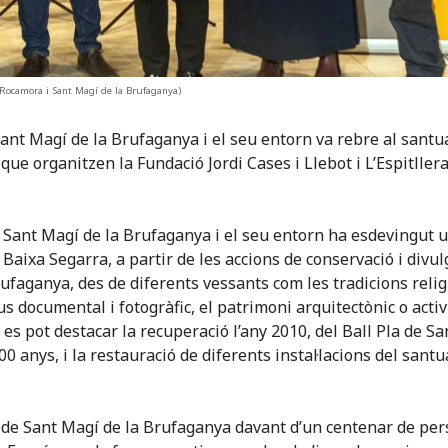
3 (Rocamora i Sant Magí de la Brufaganya)
Sant Magí de la Brufaganya i el seu entorn va rebre al santu
ue organitzen la Fundació Jordi Cases i Llebot i L’Espitllera
de Sant Magí de la Brufaganya i el seu entorn ha esdevingut 
a Baixa Segarra, a partir de les accions de conservació i divul
Brufaganya, des de diferents vessants com les tradicions relig
ius documental i fotogràfic, el patrimoni arquitectònic o activ
, es pot destacar la recuperació l’any 2010, del Ball Pla de Sa
 anys, i la restauració de diferents instal·lacions del santu
ri de Sant Magí de la Brufaganya davant d’un centenar de per