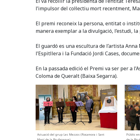
El va recollir la presidenta de l’entitat Ter
l’impulsor del col·lectiu mort recentment, Mag
El premi reconeix la persona, entitat o instituc
manera exemplar a la divulgació, l’estudi, la p
El guardó es una escultura de l’artista Ann
l’Espitllera i la Fundació Jordi Cases, docu
En la passada edició el Premi va ser per a l’
Coloma de Queralt (Baixa Segarra).
Actuació del grup Les Mezzos (Rocamora i Sant
Públic en
Magí de la Brufaganya)
de la Bru