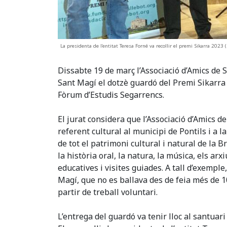
La presidenta de l'entitat Teresa Forné va recollir el premi Sikarra 202
Dissabte 19 de març l’Associació d’Amics de 
Sant Magí el dotzè guardó del Premi Sikarra q
Fòrum d’Estudis Segarrencs.
El jurat considera que l’Associació d’Amics 
referent cultural al municipi de Pontils i a l
de tot el patrimoni cultural i natural de la 
la història oral, la natura, la música, els arx
educatives i visites guiades. A tall d’exemple
Magí, que no es ballava des de feia més de 100
partir de treball voluntari.
L’entrega del guardó va tenir lloc al santua