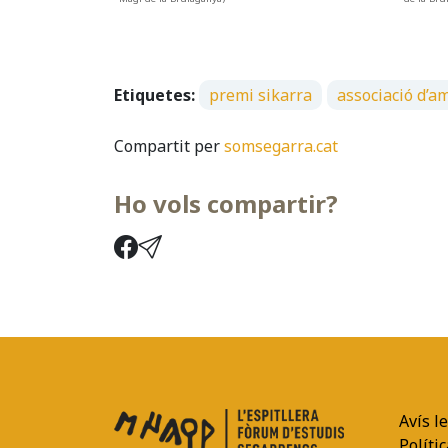
Etiquetes:
premi sikarra
associació d’a
Compartit per
somsegarra.cat
Ho vols compartir?
Avís l
Polític