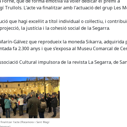
esa Forné, que de forma emotiva va voler dedicar el premi a
í Trullols. L'acte va finalitzar amb l'actuació del grup Les M
ió que hagi excel·lit a títol individual o col·lectiu, i contribu
rojecció, la justícia i la cohesió social de la Segarra.
a Marín-Gálvez que reprodueix la moneda Sikarra, adquirida 
mentada fa 2.300 anys i que s’exposa al Museu Comarcal de Ce
Associació Cultural impulsora de la revista La Segarra, de Sa
 finalitzar l'acte (Rocamora i Sant Magí
faganya)