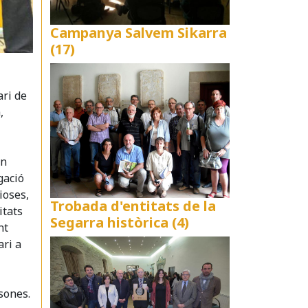
Campanya Salvem Sikarra
(17)
ari de
,
un
gació
ioses,
Trobada d'entitats de la
itats
Segarra històrica (4)
nt
ari a
sones.