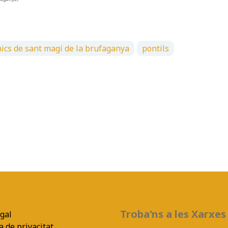
mics de sant magí de la brufaganya
pontils
Troba'ns a les Xarxes
egal
a de privacitat