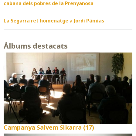
cabana dels pobres de la Prenyanosa
La Segarra ret homenatge a Jordi Pàmias
Àlbums destacats
Campanya Salvem Sikarra (17)