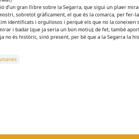
ió d’un gran llibre sobre la Segarra, que sigui un plaer mirar
mostri, sobretot gràficament, el que és la comarca, per fer-la
im identificats i orgullosos i perquè els que no la coneixen s
r mirar i badar (que ja seria un bon motiu); de fet, també apor
a no és històric, sinó present, per bé que a la Segarra la hi
 humanes