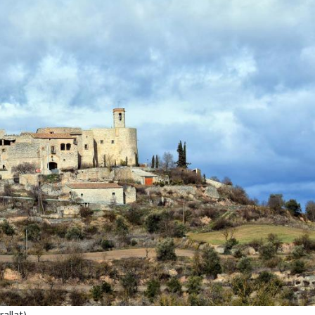
allat)