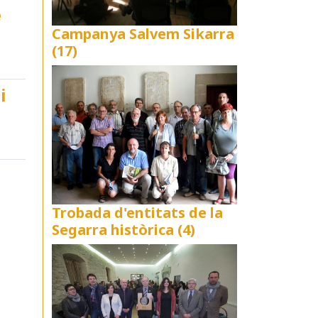
e
Campanya Salvem Sikarra
(17)
i
Trobada d'entitats de la
Segarra històrica (4)