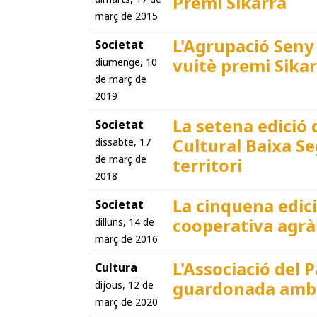
Premi Sikarra
març de 2015
L'Agrupació Seny
Societat
vuitè premi Sika
diumenge, 10
de març de
2019
La setena edició 
Societat
Cultural Baixa S
dissabte, 17
de març de
territori
2018
La cinquena edic
Societat
cooperativa agrà
dilluns, 14 de
març de 2016
L'Associació del P
Cultura
guardonada amb 
dijous, 12 de
març de 2020