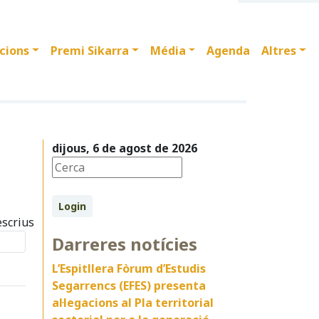
cions
Premi Sikarra
Média
Agenda
Altres
dijous, 6 de agost de 2026
Login
escrius
Darreres notícies
L’Espitllera Fòrum d’Estudis
Segarrencs (EFES) presenta
al·legacions al Pla territorial