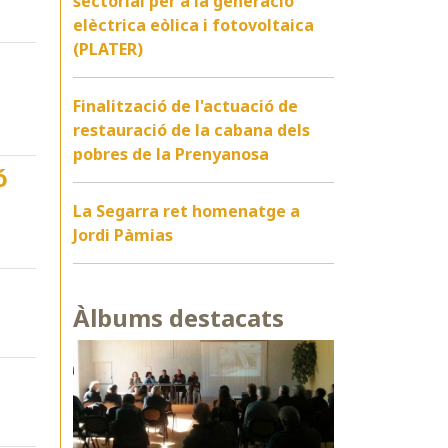
sectorial per a la generació
elèctrica eòlica i fotovoltaica
(PLATER)
Finalització de l'actuació de
restauració de la cabana dels
pobres de la Prenyanosa
ó
La Segarra ret homenatge a
Jordi Pàmias
Àlbums destacats